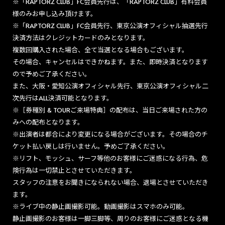
※「RAPTORZ CLUB」FC会員先行は、「RAPTORZ CLUB」有料会員
様のみお申し込み頂けます。
※「RAPTORZ CLUB」FC会員先行、東京公演オフィシャル抽選先行
決済方法はクレジットカードのみとなります。
複数回購入された場合、全て当選となる場合もございます。
その場合、キャンセルはできかねます。また、即時決済となります
ので予めご了承ください。
また、大阪・愛知公演オフィシャル先行、東京公演オフィシャル二
次先行はALL決済可能となります。
※［券種別 & TOURご来場特典］の配布は、当日ご来場された方の
みへの配布となります。
※出演者は都合により変更になる場合がございます。その場合のチ
ケット払い戻しは行いません。予めご了承ください。
※リフト、モッシュ、サーフ等他のお客様にご迷惑になる行為、危
険行為は一切禁止とさせていただきます。
スタッフの注意をお聞きになられない場合、退場とさせていただき
ます。
※ライブ中の静止画撮影可能。動画撮影はスマホのみ可能。
静止画撮影のお客様は一脚三脚等、周りのお客様にご迷惑となる機