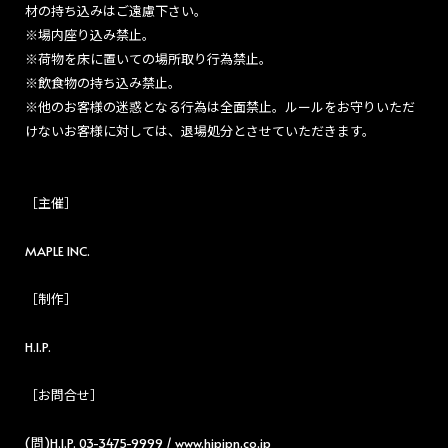
材の持ち込みはご遠慮下さい。
※場内座り込み禁止。
※荷物を床に置いての場所取り行為禁止。
※飲食物の持ち込み禁止。
※他のお客様の迷惑となる行為は全面禁止。ルールをお守りいただ
けないお客様に対しては、退場処分とさせていただきます。
［主催］
MAPLE INC.
［制作］
H.I.P.
［お問合せ］
(問)H.I.P. 03-3475-9999 / www.hipjpn.co.jp