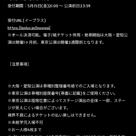
受付期間：
5月15日(金)21:00 〜 公演前日23:59
受付URL (イープラス)
https://eplus.jp/inuwasi/
※オール決済可能。電子/紙チケット併用・発券開始は大阪・愛知公
演は開催1ヶ月前、東京公演は開催2週間前となります。
［注意事項］
※大阪・愛知公演は券種別整理番号順でのご入場となります。
※東京公演は券種別座席番号(券面に記載)をご使用ください。
※東京公演は座席位置によってステージ演出の全体・一部、ステー
ジが見えにくい場合がございます。
視界不良によるチケットの払い戻しはできません。
※未就学児入場不可
※お一人様4枚まで