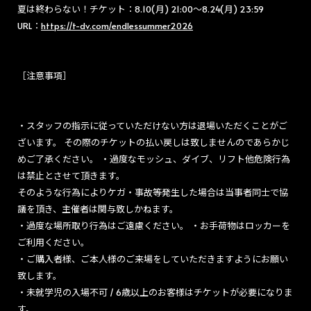
夏は終わらない！チケット：8.10(月) 21:00〜8.24(月) 23:59
URL：
https://t-dv.com/endlessummer2026
［注意事項］
・スタッフの指示に従っていただけない方は退場いただくことがご
ざいます。 その際のチケットの払い戻しは致しませんのであらかじ
めご了承ください。 ・過度なモッシュ、ダイブ、リフト他危険行為
は禁止とさせて頂きます。
そのような行為によりケガ・事故等発生した場合は当事者同士で協
議を頂き、主催者は関与致しかねます。
・過度な場所取り行為はご遠慮ください。 ・お手荷物はロッカーを
ご利用ください。
・ご購入者様、ご本人様のご来場をしていただきますようにお願い
致します。
・未就学児の入場不可 / 6歳以上のお客様はチケットが必要になりま
す。