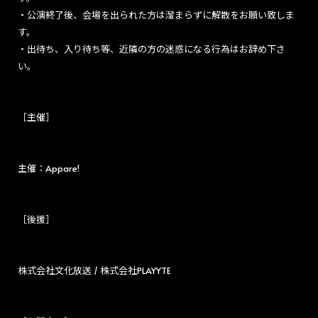
・公演終了後、会場を出られた方は溜まらずに解散をお願い致しま
す。
・出待ち、入り待ち等、近隣の方の迷惑になる行為はお辞め下さ
い。
［主催］
主催：Appare!
［後援］
株式会社文化放送 / 株式会社PLAYYTE