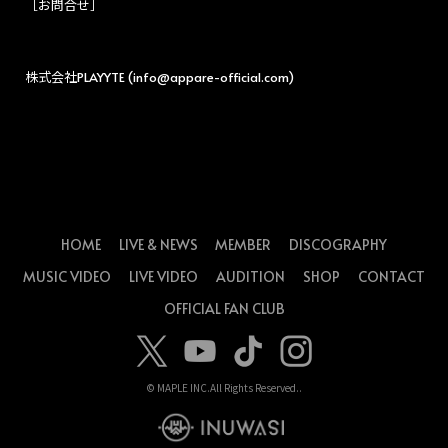
［お問合せ］
株式会社PLAYYTE (info@appare-official.com)
HOME
LIVE & NEWS
MEMBER
DISCOGRAPHY
MUSIC VIDEO
LIVE VIDEO
AUDITION
SHOP
CONTACT
OFFICIAL FAN CLUB
© MAPLE INC.
All Rights Reserved..