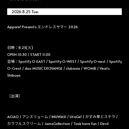
2026.8.25 Tue.
Appare! Presents エンドレスサマー 2026
日時：8.25(火)
OPEN 10:30 / START 11:00
会場：Spotify O-EAST / Spotify O-WEST / Spotify O-nest / Spotify
O-Crest / duo MUSIC EXCHANGE / clubasia / WOMB / Veats
Shibuya
［出演］
AOAO / アンスリューム / INUWASI / UtaGe! / かすみ草とステラ /
カラフルスクリーム / JamsCollection / Task have Fun / Devil